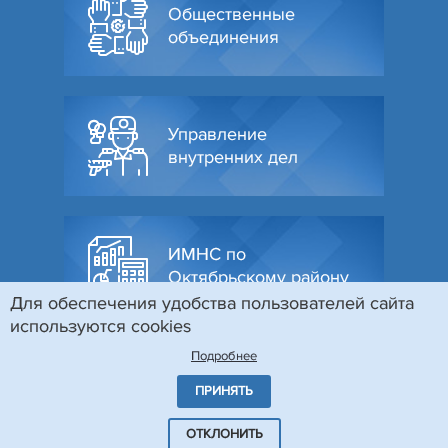
Общественные
объединения
Управление
внутренних дел
ИМНС по
Октябрьскому району
Для обеспечения удобства пользователей сайта
используются cookies
Подробнее
ПРИНЯТЬ
© Администрация Октябрьского района г. Гродно, 2026
Разработка и поддержка сайта
БЕЛТА
ОТКЛОНИТЬ