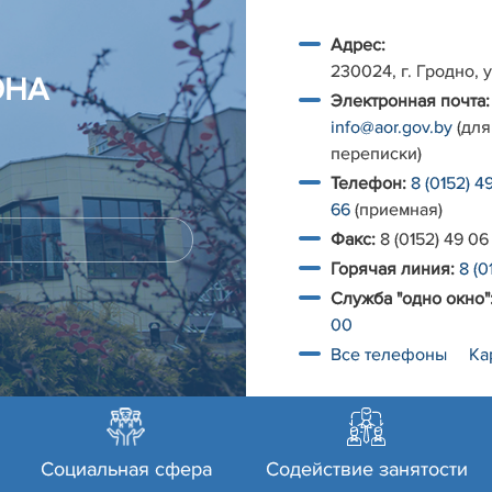
Адрес:
230024, г. Гродно, у
ОНА
Электронная почта:
info@aor.gov.by
(для
переписки)
Телефон:
8 (0152) 4
66
(приемная)
Факс:
8 (0152) 49 06
Горячая линия:
8 (0
Служба "одно окно"
00
Все телефоны
Ка
Социальная сфера
Содействие занятости