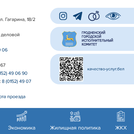
л. Гагарина, 18/2
 деловой
9 06
 67
качество-услуг.бел
152) 49 06 90
:
8 (0152) 49 07
рта проезда
Экономика
Жилищная политика
ЖКХ