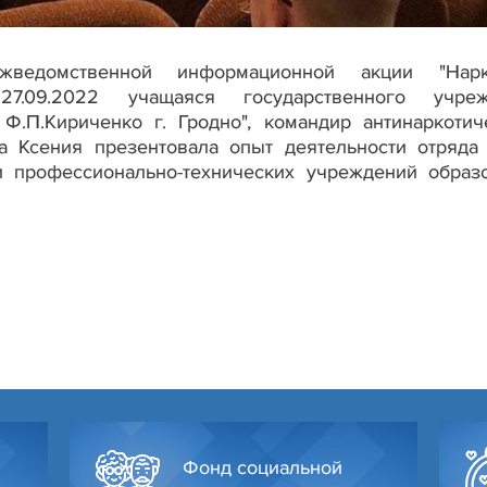
ведомственной информационной акции "Нарко
 27.09.2022 учащаяся государственного учре
.П.Кириченко г. Гродно", командир антинаркотич
а Ксения презентовала опыт деятельности отряда
 профессионально-технических учреждений образ
Фонд социальной