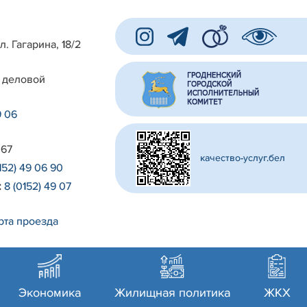
л. Гагарина, 18/2
 деловой
9 06
 67
качество-услуг.бел
152) 49 06 90
:
8 (0152) 49 07
рта проезда
Экономика
Жилищная политика
ЖКХ