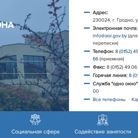
Адрес:
230024, г. Гродно, у
ОНА
Электронная почта:
info@aor.gov.by
(для
переписки)
Телефон:
8 (0152) 4
66
(приемная)
Факс:
8 (0152) 49 06
Горячая линия:
8 (0
Служба "одно окно"
00
Все телефоны
Ка
Социальная сфера
Содействие занятости