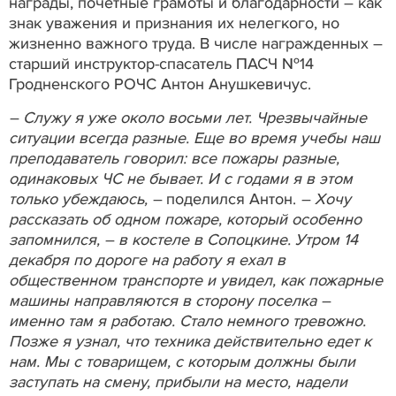
награды, почетные грамоты и благодарности – как
знак уважения и признания их нелегкого, но
жизненно важного труда. В числе награжденных –
старший инструктор-спасатель ПАСЧ №14
Гродненского РОЧС Антон Анушкевичус.
– Служу я уже около восьми лет. Чрезвычайные
ситуации всегда разные. Еще во время учебы наш
преподаватель говорил: все пожары разные,
одинаковых ЧС не бывает. И с годами я в этом
только убеждаюсь, –
поделился Антон.
– Хочу
рассказать об одном пожаре, который особенно
запомнился, – в костеле в Сопоцкине. Утром 14
декабря по дороге на работу я ехал в
общественном транспорте и увидел, как пожарные
машины направляются в сторону поселка –
именно там я работаю. Стало немного тревожно.
Позже я узнал, что техника действительно едет к
нам. Мы с товарищем, с которым должны были
заступать на смену, прибыли на место, надели