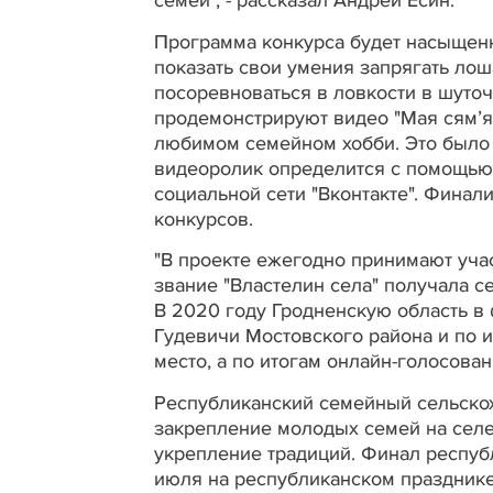
семей", - рассказал Андрей Есин.
Программа конкурса будет насыщенн
показать свои умения запрягать лоша
посоревноваться в ловкости в шуточ
продемонстрируют видео "Мая сям’я"
любимом семейном хобби. Это было
видеоролик определится с помощью
социальной сети "Вконтакте". Финали
конкурсов.
"В проекте ежегодно принимают уча
звание "Властелин села" получала 
В 2020 году Гродненскую область в
Гудевичи Мостовского района и по и
место, а по итогам онлайн-голосован
Республиканский семейный сельскох
закрепление молодых семей на селе
укрепление традиций. Финал республ
июля на республиканском празднике