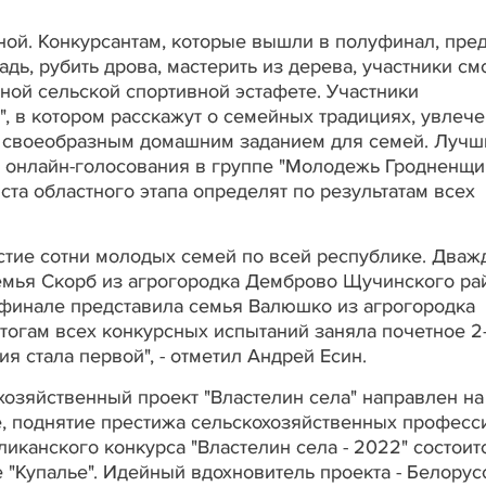
ой. Конкурсантам, которые вышли в полуфинал, пред
дь, рубить дрова, мастерить из дерева, участники см
ной сельской спортивной эстафете. Участники
, в котором расскажут о семейных традициях, увлече
 своеобразным домашним заданием для семей. Лучш
 онлайн-голосования в группе "Молодежь Гродненщи
ста областного этапа определят по результатам всех
стие сотни молодых семей по всей республике. Дваж
семья Скорб из агрогородка Демброво Щучинского ра
 финале представила семья Валюшко из агрогородка
тогам всех конкурсных испытаний заняла почетное 2
ия стала первой", - отметил Андрей Есин.
озяйственный проект "Властелин села" направлен на
, поднятие престижа сельскохозяйственных професс
иканского конкурса "Властелин села - 2022" состоитс
 "Купалье". Идейный вдохновитель проекта - Белорус