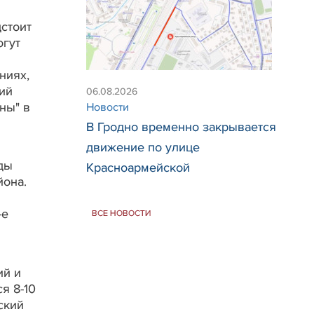
стоит
огут
ниях,
ий
06.08.2026
ны" в
Новости
В Гродно временно закрывается
движение по улице
ды
Красноармейской
йона.
-е
ВСЕ НОВОСТИ
ий и
я 8-10
ский