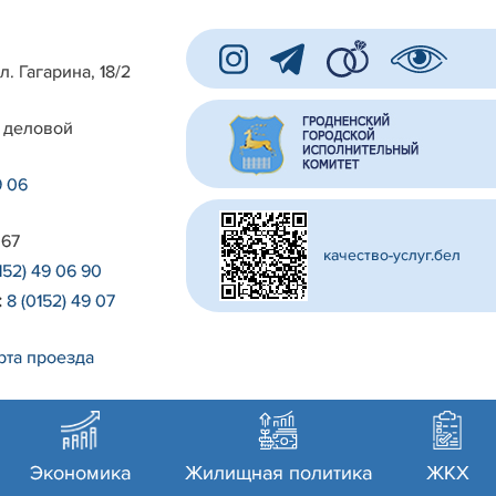
л. Гагарина, 18/2
 деловой
9 06
 67
качество-услуг.бел
152) 49 06 90
:
8 (0152) 49 07
рта проезда
Экономика
Жилищная политика
ЖКХ