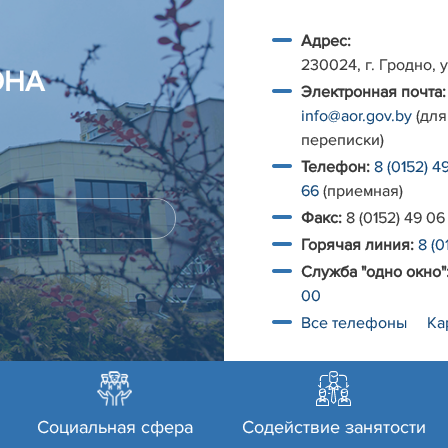
Адрес:
230024, г. Гродно, у
ОНА
Электронная почта:
info@aor.gov.by
(для
переписки)
Телефон:
8 (0152) 4
66
(приемная)
Факс:
8 (0152) 49 06
Горячая линия:
8 (0
Служба "одно окно"
00
Все телефоны
Ка
Социальная сфера
Содействие занятости