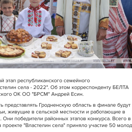
ой этап республиканского семейного
стелин села - 2022". Об этом корреспонденту БЕЛТА
ского ОК ОО "БРСМ" Андрей Есин.
ь представлять Гродненскую область в финале будут
ьи, живущие в сельской местности и работающие в
. Они победители районных этапов конкурса. Всего в
в проекте "Властелин села" приняло участие 50 моло