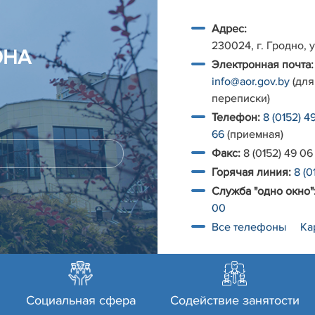
Адрес:
230024, г. Гродно, у
ОНА
Электронная почта:
info@aor.gov.by
(для
переписки)
Телефон:
8 (0152) 4
66
(приемная)
Факс:
8 (0152) 49 06
Горячая линия:
8 (0
Служба "одно окно"
00
Все телефоны
Ка
Социальная сфера
Содействие занятости