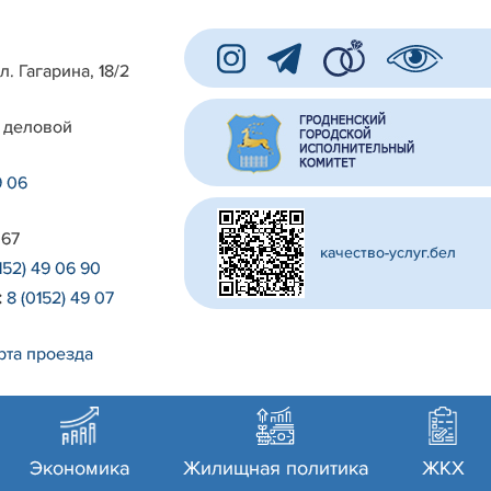
л. Гагарина, 18/2
 деловой
9 06
 67
качество-услуг.бел
152) 49 06 90
:
8 (0152) 49 07
рта проезда
Экономика
Жилищная политика
ЖКХ