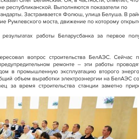
казал Олег Белинский. Он, в частности, отметил, что
вне республиканской. Выполняются показатели по
тандарты. Застраивается Фолюш, улица Белуша. В рай
ие Румлевского моста, движение по которому открыт
 результатах работы Беларусбанка за первое пол
ересовал вопрос строительства БелАЭС. Сейчас 
-предупредительном ремонте – эти работы проводя
одом в промышленную эксплуатацию второго энерго
 общий объем выработки электроэнергии на БелАЭС со
вец за время строительства станции заметно прир