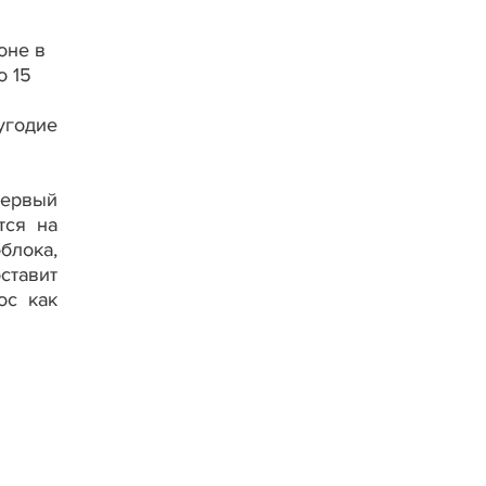
оне в
о 15
угодие
первый
тся на
блока,
ставит
ос как