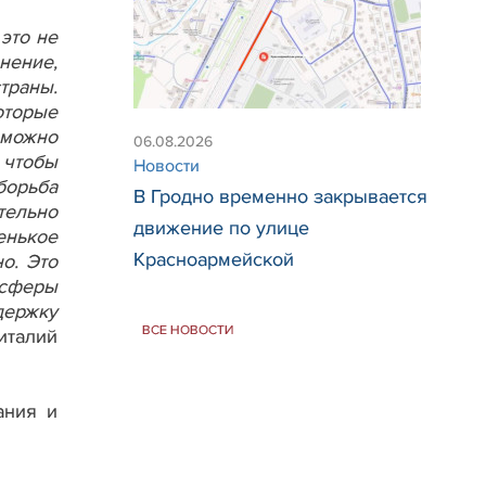
это не
нение,
траны.
оторые
 можно
06.08.2026
 чтобы
Новости
борьба
В Гродно временно закрывается
тельно
движение по улице
енькое
Красноармейской
о. Это
 сферы
держку
ВСЕ НОВОСТИ
талий
ания и