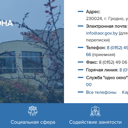
Адрес:
230024, г. Гродно, у
ОНА
Электронная почта:
info@aor.gov.by
(для
переписки)
Телефон:
8 (0152) 4
66
(приемная)
Факс:
8 (0152) 49 06
Горячая линия:
8 (0
Служба "одно окно"
00
Все телефоны
Ка
Социальная сфера
Содействие занятости