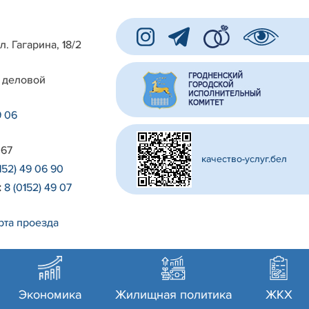
л. Гагарина, 18/2
 деловой
9 06
 67
качество-услуг.бел
152) 49 06 90
:
8 (0152) 49 07
рта проезда
Экономика
Жилищная политика
ЖКХ