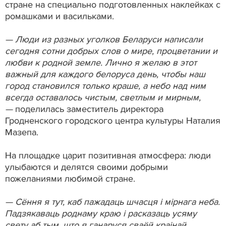
стране на специально подготовленных наклейках с
ромашками и васильками.
— Люди из разных уголков Беларуси написали
сегодня сотни добрых слов о мире, процветании и
любви к родной земле. Лично я желаю в этот
важный для каждого белоруса день, чтобы наш
город становился только краше, а небо над ним
всегда оставалось чистым, светлым и мирным,
—
поделилась заместитель директора
Гродненского городского центра культуры Наталия
Мазепа.
На площадке царит позитивная атмосфера: люди
улыбаются и делятся своими добрыми
пожеланиями любимой стране.
— Сёння я тут, каб пажадаць шчасця і мірнага неба.
Падзякаваць роднаму краю і расказаць усяму
свету аб тым, што я ганаруся сваёй краінай,