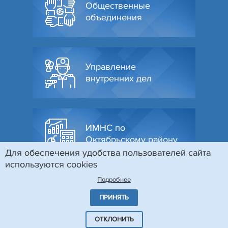
Общественные
объединения
Управление
внутренних дел
ИМНС по
Октябрьскому району
Для обеспечения удобства пользователей сайта
используются cookies
Подробнее
ПРИНЯТЬ
© Администрация Октябрьского района г. Гродно, 2026
Разработка и поддержка сайта
БЕЛТА
ОТКЛОНИТЬ