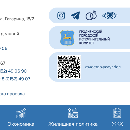
л. Гагарина, 18/2
 деловой
9 06
 67
качество-услуг.бел
152) 49 06 90
:
8 (0152) 49 07
рта проезда
Экономика
Жилищная политика
ЖКХ