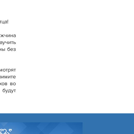
ца!
ужчина
аучить
ны без
мотрят
римите
хов во
 будут