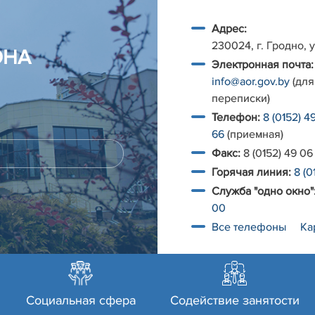
Адрес:
230024, г. Гродно, у
ОНА
Электронная почта:
info@aor.gov.by
(для
переписки)
Телефон:
8 (0152) 4
66
(приемная)
Факс:
8 (0152) 49 06
Горячая линия:
8 (0
Служба "одно окно"
00
Все телефоны
Ка
Социальная сфера
Содействие занятости