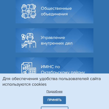
Общественные
объединения
Управление
внутренних дел
ИМНС по
Октябрьскому району
Для обеспечения удобства пользователей сайта
используются cookies
Подробнее
ПРИНЯТЬ
© Администрация Октябрьского района г. Гродно, 2026
Разработка и поддержка сайта
БЕЛТА