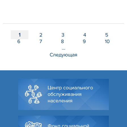
1
2
3
4
5
6
7
8
9
10
...
Следующая
Центр социального
обслуживания
населения
Фонд социальной