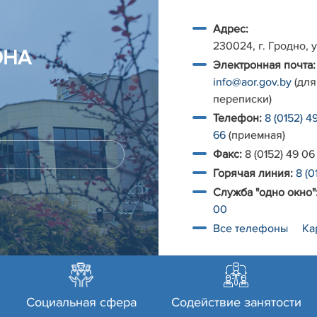
Адрес:
230024, г. Гродно, у
ОНА
Электронная почта:
info@aor.gov.by
(для
переписки)
Телефон:
8 (0152) 4
66
(приемная)
Факс:
8 (0152) 49 06
Горячая линия:
8 (0
Служба "одно окно"
00
Все телефоны
Ка
Социальная сфера
Содействие занятости