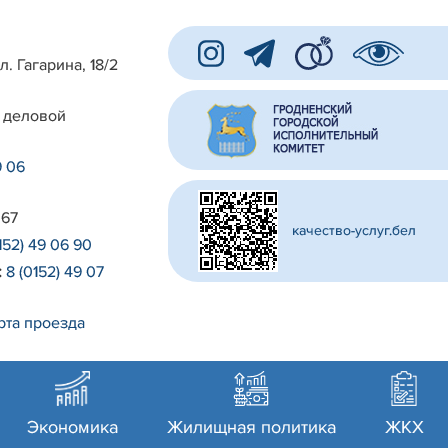
л. Гагарина, 18/2
 деловой
9 06
 67
качество-услуг.бел
152) 49 06 90
:
8 (0152) 49 07
рта проезда
Экономика
Жилищная политика
ЖКХ