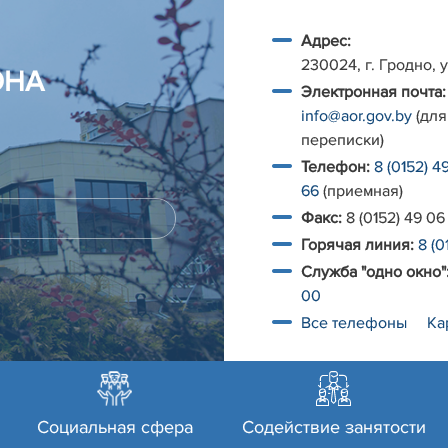
Адрес:
230024, г. Гродно, у
ОНА
Электронная почта:
info@aor.gov.by
(для
переписки)
Телефон:
8 (0152) 4
66
(приемная)
Факс:
8 (0152) 49 06
Горячая линия:
8 (0
Служба "одно окно"
00
Все телефоны
Ка
Социальная сфера
Содействие занятости