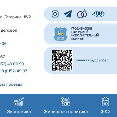
л. Гагарина, 18/2
 деловой
9 06
 67
качество-услуг.бел
152) 49 06 90
:
8 (0152) 49 07
рта проезда
Экономика
Жилищная политика
ЖКХ