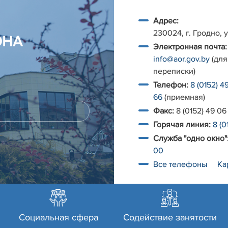
Адрес:
230024, г. Гродно, у
ОНА
Электронная почта:
info@aor.gov.by
(для
переписки)
Телефон:
8 (0152) 4
66
(приемная)
Факс:
8 (0152) 49 06
Горячая линия:
8 (0
Служба "одно окно"
00
Все телефоны
Ка
Социальная сфера
Содействие занятости