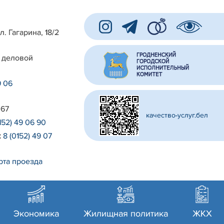
л. Гагарина, 18/2
 деловой
9 06
 67
качество-услуг.бел
152) 49 06 90
:
8 (0152) 49 07
рта проезда
Экономика
Жилищная политика
ЖКХ