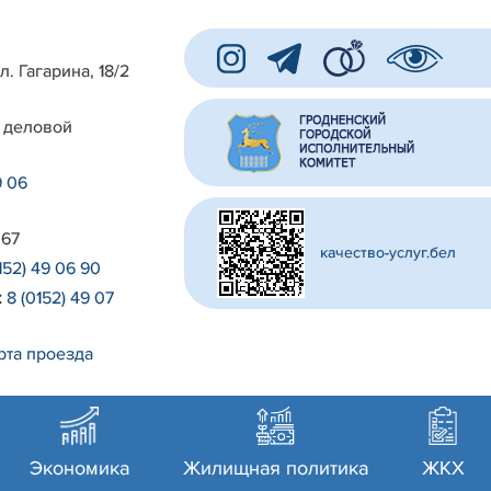
л. Гагарина, 18/2
 деловой
9 06
 67
качество-услуг.бел
152) 49 06 90
:
8 (0152) 49 07
рта проезда
Экономика
Жилищная политика
ЖКХ