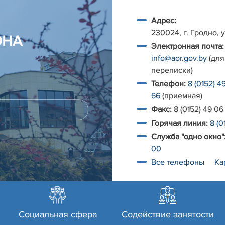
Адрес:
230024, г. Гродно, у
ОНА
Электронная почта:
info@aor.gov.by
(для
переписки)
Телефон:
8 (0152) 4
66
(приемная)
Факс:
8 (0152) 49 06
Горячая линия:
8 (0
Служба "одно окно"
00
Все телефоны
Ка
Социальная сфера
Содействие занятости