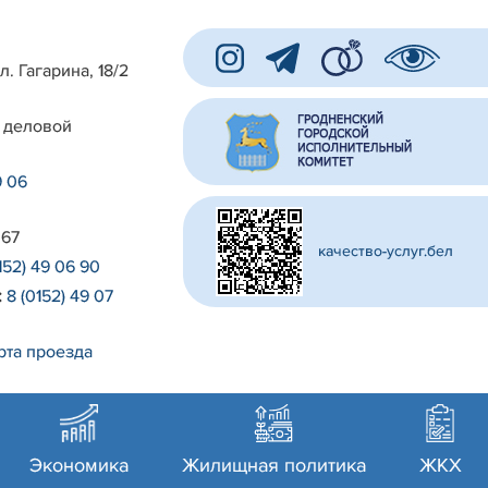
л. Гагарина, 18/2
 деловой
9 06
 67
качество-услуг.бел
152) 49 06 90
:
8 (0152) 49 07
рта проезда
Экономика
Жилищная политика
ЖКХ