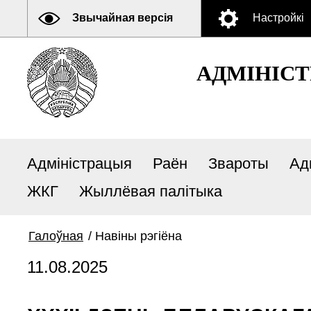
Звычайная версія
Настройкі
АДМIНIСТ
Адміністрацыя
Раён
Звароты
Ад
ЖКГ
Жыллёвая палітыка
Галоўная
/
Навiны рэгiёна
11.08.2025