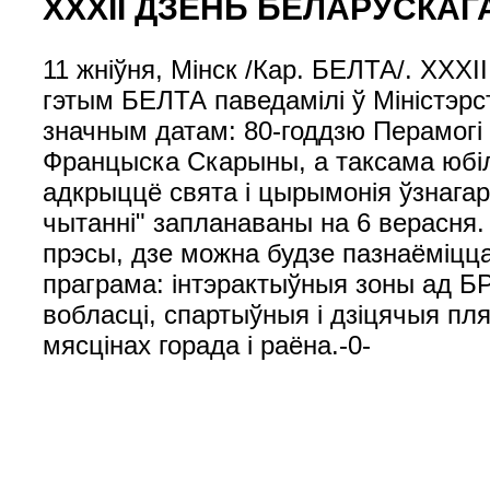
XXXII ДЗЕНЬ БЕЛАРУСКАГА
11 жніўня, Мінск /Кар. БЕЛТА/. XXXI
гэтым БЕЛТА паведамілі ў Міністэр
значным датам: 80-годдзю Перамогі 
Францыска Скарыны, а таксама юбі
адкрыццё свята і цырымонія ўзнагар
чытанні" запланаваны на 6 верасня.
прэсы, дзе можна будзе пазнаёміцца
праграма: інтэрактыўныя зоны ад БР
вобласці, спартыўныя і дзіцячыя пл
мясцінах горада і раёна.-0-