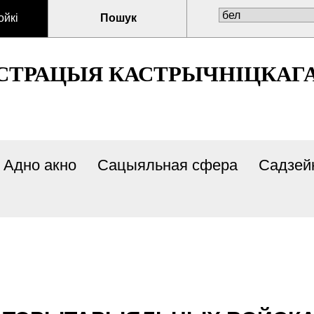
ойкі
Пошук
СТРАЦЫЯ КАСТРЫЧНIЦКАГА 
Адно акно
Сацыяльная сфера
Садзейн