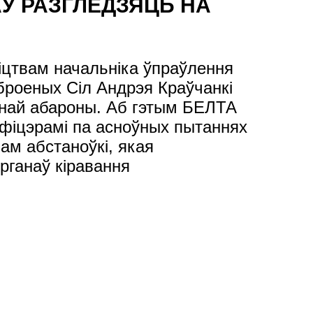
Ў РАЗГЛЕДЗЯЦЬ НА
ўніцтвам начальніка ўпраўлення
броеных Сіл Андрэя Краўчанкі
ьнай абароны. Аб гэтым БЕЛТА
афіцэрамі па асноўных пытаннях
ам абстаноўкі, якая
рганаў кіравання