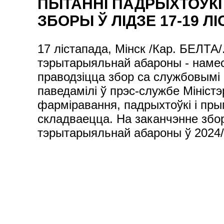
ПЫТАННІ ПАДРЫХТОЎК
ЗБОРЫ Ў ЛІДЗЕ 17-19 Л
17 лістапада, Мінск /Кар. БЕЛТА/
тэрытарыяльнай абароны - намес
праводзіцца збор са службовымі
паведамілі ў прэс-службе Мініст
фарміравання, падрыхтоўкі і пры
складваецца. На заканчэнне збор
тэрытарыяльнай абароны ў 2024/