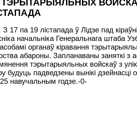
І ТЭРЫТАРЫЯЛЬНЫХ ВОЙСКА
ІСТАПАДА
. З 17 па 19 лістапада ў Лідзе пад кіра
ніка начальніка Генеральнага штаба Уз
 асобамі органаў кіравання тэрытарыял
эрства абароны. Запланаваны заняткі з 
мянення тэрытарыяльных войскаў з улік
у будуць падведзены вынікі дзейнасці о
25 навучальным годзе.-0-