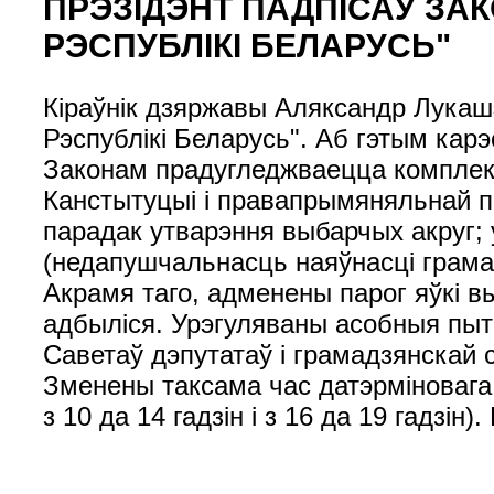
ПРЭЗІДЭНТ ПАДПІСАЎ ЗА
РЭСПУБЛІКІ БЕЛАРУСЬ"
Кіраўнік дзяржавы Аляксандр Лукашэ
Рэспублікі Беларусь". Аб гэтым кар
Законам прадугледжваецца комплекс
Канстытуцыі і правапрымяняльнай пр
парадак утварэння выбарчых акруг;
(недапушчальнасць наяўнасці грамад
Акрамя таго, адменены парог яўкі 
адбыліся. Урэгуляваны асобныя пыт
Саветаў дэпутатаў і грамадзянскай 
Зменены таксама час датэрміновага 
з 10 да 14 гадзін і з 16 да 19 гадзін