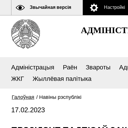
Звычайная версія
Настройкі
АДМIНIСТ
Адміністрацыя
Раён
Звароты
Ад
ЖКГ
Жыллёвая палітыка
Галоўная
/
Навіны рэспублiкi
17.02.2023