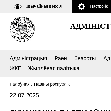
Звычайная версія
Настройкі
АДМIНIСТ
Адміністрацыя
Раён
Звароты
Ад
ЖКГ
Жыллёвая палітыка
Галоўная
/
Навіны рэспублiкi
22.07.2025