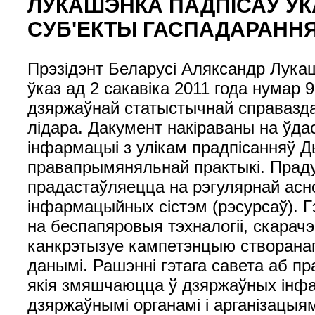
ЛУКАШЭНКА ПАДПІСАЎ УКА
СУБ'ЕКТЫ ГАСПАДАРАНН
Прэзідэнт Беларусі Аляксандр Лукаш
ўказ ад 2 сакавіка 2011 года нумар
дзяржаўнай статыстычнай справазда
лідара. Дакумент накіраваны на ўда
інфармацыі з улікам прадпісанняў Ды
правапрымяняльнай практыкі. Праду
прадастаўляецца на рэгулярнай асн
інфармацыйных сістэм (рэсурсаў). Г
на беспапяровыя тэхналогіі, скарач
канкрэтызуе кампетэнцыю створанаг
данымі. Рашэнні гэтага савета аб п
якія змяшчаюцца ў дзяржаўных інфа
дзяржаўнымі органамі і арганізацы