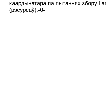
каардынатара па пытаннях збору і 
(рэсурсаў).-0-