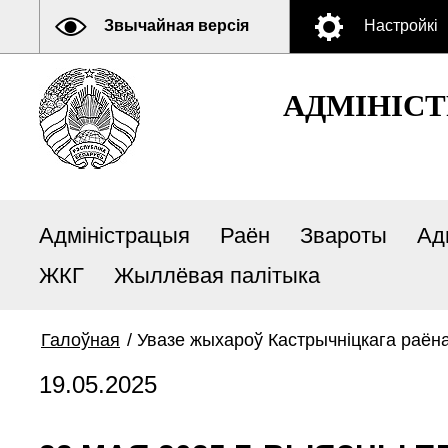
Звычайная версія
Настройкі
АДМIНIСТ
Адміністрацыя
Раён
Звароты
Ад
ЖКГ
Жыллёвая палітыка
Галоўная
/
Увазе жыхароў Кастрычніцкага раён
19.05.2025