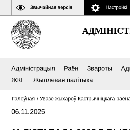
Звычайная версія
Настройкі
АДМIНIСТ
Адміністрацыя
Раён
Звароты
Ад
ЖКГ
Жыллёвая палітыка
Галоўная
/
Увазе жыхароў Кастрычніцкага раён
06.11.2025