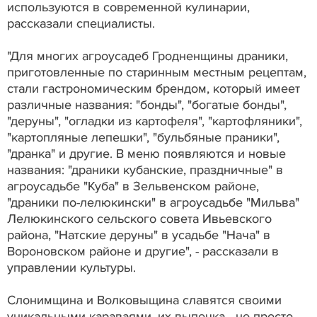
используются в современной кулинарии,
рассказали специалисты.
"Для многих агроусадеб Гродненщины драники,
приготовленные по старинным местным рецептам,
стали гастрономическим брендом, который имеет
различные названия: "бонды", "богатые бонды",
"деруны", "огладки из картофеля", "картофляники",
"картопляные лепешки", "бульбяные праники",
"дранка" и другие. В меню появляются и новые
названия: "драники кубанские, праздничные" в
агроусадьбе "Куба" в Зельвенском районе,
"драники по-лелюкински" в агроусадьбе "Мильва"
Лелюкинского сельского совета Ивьевского
района, "Натские деруны" в усадьбе "Нача" в
Вороновском районе и другие", - рассказали в
управлении культуры.
Слонимщина и Волковыщина славятся своими
уникальными караваями, их выпечка - не просто