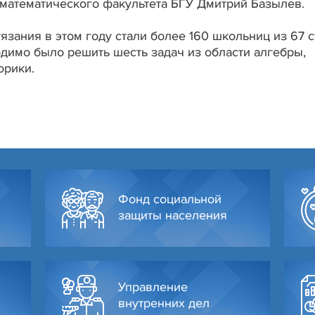
математического факультета БГУ Дмитрий Базылев.
язания в этом году стали более 160 школьниц из 67 с
одимо было решить шесть задач из области алгебры,
орики.
Фонд социальной
защиты населения
Управление
внутренних дел