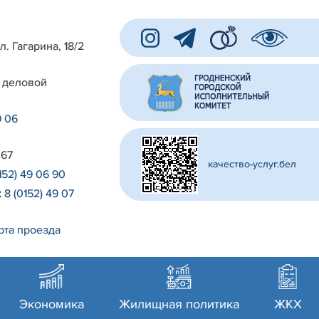
л. Гагарина, 18/2
 деловой
9 06
 67
качество-услуг.бел
152) 49 06 90
:
8 (0152) 49 07
рта проезда
Экономика
Жилищная политика
ЖКХ