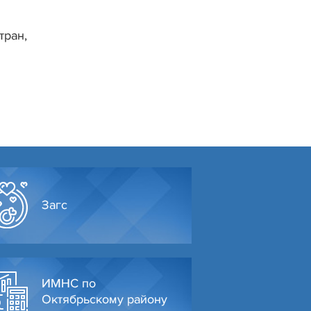
тран,
Загс
ИМНС по
Октябрьскому району