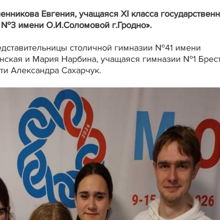
нникова Евгения, учащаяся XI класса государствен
 №3 имени О.И.Соломовой г.Гродно».
дставительницы столичной гимназии №41 имени
нская и Мария Нарбина, учащаяся гимназии №1 Брес
ти Александра Сахарчук.