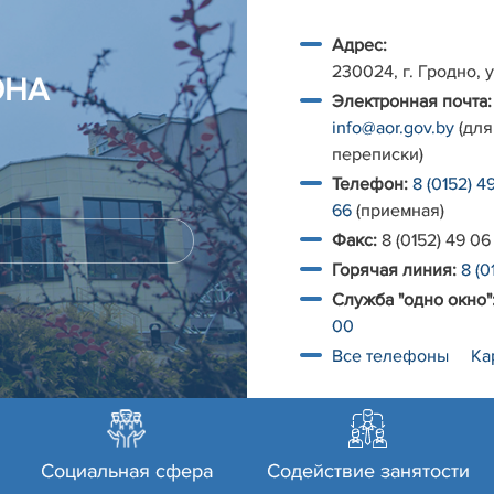
Адрес:
230024, г. Гродно, у
ОНА
Электронная почта:
info@aor.gov.by
(для
переписки)
Телефон:
8 (0152) 4
66
(приемная)
Факс:
8 (0152) 49 06
Горячая линия:
8 (0
Служба "одно окно"
00
Все телефоны
Ка
Социальная сфера
Содействие занятости