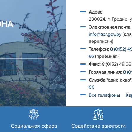
Адрес:
230024, г. Гродно, у
ОНА
Электронная почта:
info@aor.gov.by
(для
переписки)
Телефон:
8 (0152) 4
66
(приемная)
Факс:
8 (0152) 49 06
Горячая линия:
8 (0
Служба "одно окно"
00
Все телефоны
Ка
Социальная сфера
Содействие занятости