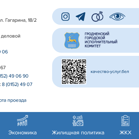
л. Гагарина, 18/2
 деловой
9 06
 67
качество-услуг.бел
152) 49 06 90
:
8 (0152) 49 07
рта проезда
Экономика
Жилищная политика
ЖКХ