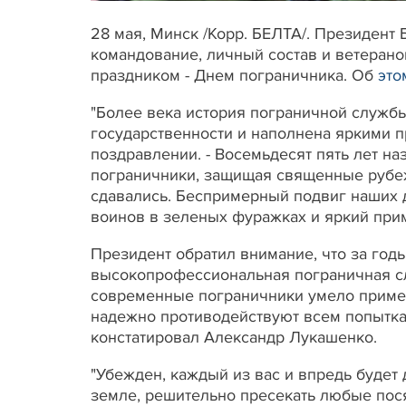
28 мая, Минск /Корр. БЕЛТА/. Президент
командование, личный состав и ветеран
праздником - Днем пограничника. Об
это
"Более века история пограничной служб
государственности и наполнена яркими пр
поздравлении. - Восемьдесят пять лет н
пограничники, защищая священные рубеж
сдавались. Беспримерный подвиг наших д
воинов в зеленых фуражках и яркий при
Президент обратил внимание, что за год
высокопрофессиональная пограничная сл
современные пограничники умело приме
надежно противодействуют всем попытка
констатировал Александр Лукашенко.
"Убежден, каждый из вас и впредь будет 
земле, решительно пресекать любые пося