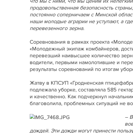
что мы с ними, что мы ценим их нелегкий
продовольственная безопасность страны
постоянно соперничаем с Минской област
наши молодые аграрии не уступают, а где
перевезенного зерна.
Соревнования в рамках проекта «Молодеж
«Молодежный экипаж комбайнеров, дости
перевезший наивысшее количество зерно
водители, первыми намолотившие и пере
результаты соревнований по итогам убор
Жатву в КПСУП «Гродненская птицефабри
подлежала уборке, составляла 585 гекта
и качественно. Как подчеркнул начальник
благоволила, проблемных ситуаций не в
– В
вов
дождей. Эти дожди могут принести пользу