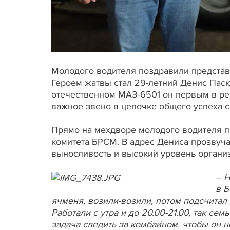
Молодого водителя поздравили представи
Героем жатвы стал 29-летний Денис Пас
отечественном МАЗ-6501 он первым в рес
важное звено в цепочке общего успеха с
Прямо на мехдворе молодого водителя п
комитета БРСМ. В адрес Дениса прозвуча
выносливость и высокий уровень органи
– Н
в Б
ячменя, возили-возили, потом подсчитал 
Работали с утра и до 20.00-21.00, так се
задача следить за комбайном, чтобы он н