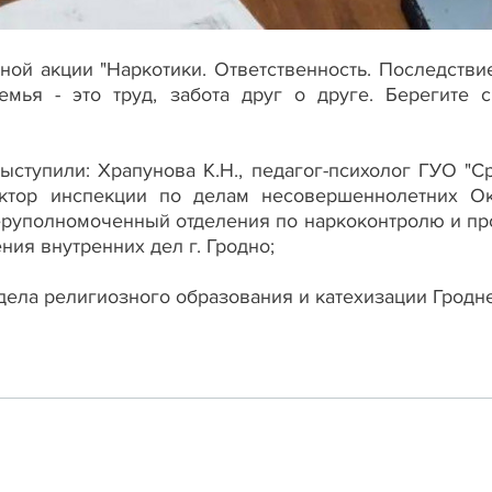
ой акции "Наркотики. Ответственность. Последстви
мья - это труд, забота друг о друге. Берегите 
ыступили: Храпунова К.Н., педагог-психолог ГУО 
пектор инспекции по делам несовершеннолетних О
оперуполномоченный отделения по наркоконтролю и п
ия внутренних дел г. Гродно;
дела религиозного образования и катехизации Гродн