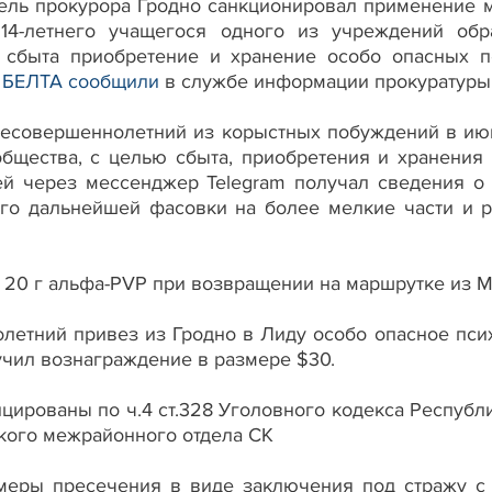
итель прокурора Гродно санкционировал применение
14-летнего учащегося одного из учреждений обр
сбыта приобретение и хранение особо опасных п
м
БЕЛТА сообщили
в службе информации прокуратуры 
 несовершеннолетний из корыстных побуждений в ию
общества, с целью сбыта, приобретения и хранения
ей через мессенджер Telegram получал сведения о
его дальнейшей фасовки на более мелкие части и р
 20 г альфа-PVP при возвращении на маршрутке из М
летний привез из Гродно в Лиду особо опасное пси
лучил вознаграждение в размере $30.
ированы по ч.4 ст.328 Уголовного кодекса Республ
ского межрайонного отдела СК
еры пресечения в виде заключения под стражу с 