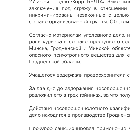
27 июня, Гродно /Корр. БЕЛТА/. Замест
заключения под стражу в отношении 
инкриминированы незаконные с целью 
составе организованной группы. Об это
Согласно материалам уголовного дела,
роль курьера в составе преступного со
Минска, Гродненской и Минской област
опасного психотропного вещества для 
Гродненской области.
Учащегося задержали правоохранители с
За два дня до задержания несовершенно
разложил его в трех тайниках, за что по
Действия несовершеннолетнего квалифиц
дело находится в производстве Гроднен
Прокурор санкционировал применение м