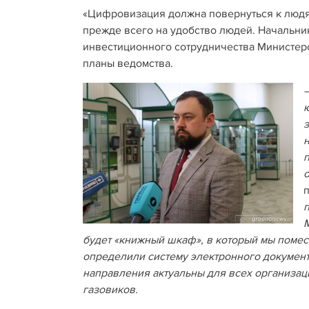
«Цифровизация должна повернуться к людям
прежде всего на удобство людей. Начальни
инвестиционного сотрудничества Министер
планы ведомства.
п
о
М
будет «книжный шкаф», в который мы поме
определили систему электронного документ
направления актуальны для всех организаци
газовиков.