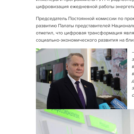
цифровизация ежедневной работы энергет
Председатель Постоянной комиссии по пром
развитию Палаты представителей Национа
отметил, что цифровая трансформация явл
социально-экономического развития на бл
д
з