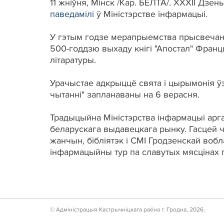
11 жніўня, Мінск /Кар. БЕЛТА/. XXXII Дзен
паведамілі
ў Міністэрстве інфармацыі.
У гэтым годзе мерапрыемства прысвечана
500-годдзю выхаду кнігі "Апостал" Фран
літаратуры.
Урачыстае адкрыццё свята і цырымонія ўз
чытанні" запланаваны на 6 верасня.
Традыцыйна Міністэрства інфармацыі арган
беларускага выдавецкага рынку. Гасцей 
жанчын, бібліятэк і СМІ Гродзенскай вобл
інфармацыйны тур па славутых мясцінах го
© Адмiнiстрацыя Кастрычнiцкага раёна г. Гродна, 2026.