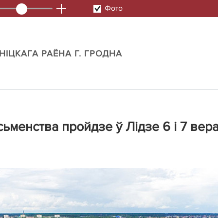
Фото
IЦКАГА РАЁНА Г. ГРОДНА
сьменства пройдзе ў Лідзе 6 і 7 вер