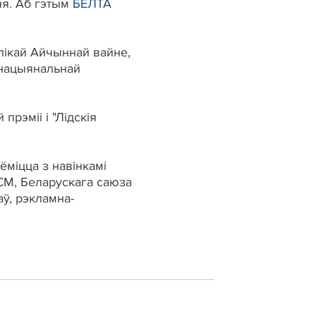
сня. Аб гэтым
БЕЛТА
лікай Айчыннай вайне,
 нацыянальнай
рэміі і "Лідскія
ёміцца з навінкамі
СМ, Беларускага саюза
аў, рэкламна-