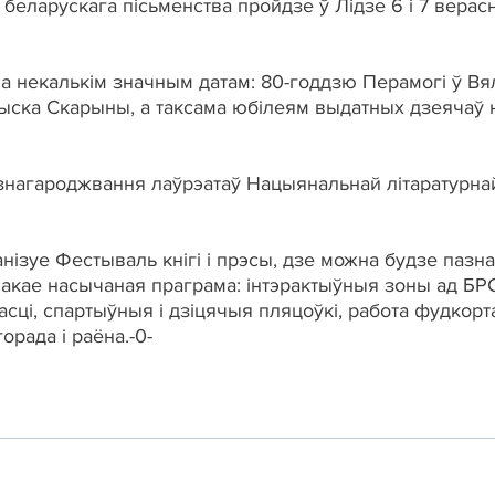
ь беларускага пісьменства пройдзе ў Лідзе 6 і 7 вера
 некалькім значным датам: 80-годдзю Перамогі ў Вя
цыска Скарыны, а таксама юбілеям выдатных дзеячаў
нагароджвання лаўрэатаў Нацыянальнай літаратурнай п
ізуе Фестываль кнігі і прэсы, дзе можна будзе пазна
чакае насычаная праграма: інтэрактыўныя зоны ад БР
асці, спартыўныя і дзіцячыя пляцоўкі, работа фудкорт
рада і раёна.-0-