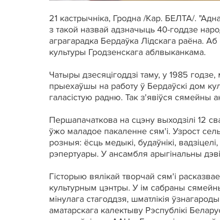
21 кастрычніка, Гродна /Кар. БЕЛТА/. "Адн
з такой назвай адзначыць 40-годдзе наро
аграгарадка Бердаўка Лідскага раёна. Аб
культуры Гродзенскага аблвыканкама.
Чатыры дзесяцігоддзі таму, у 1985 годзе
прыехаўшы на работу ў Бердаўскі дом ку
галасістую радню. Так з'явiўся сямейны а
Першапачаткова на сцэну выходзілі 12 св
ўжо маладое пакаленне сям'і. Узрост сельс
розныя: ёсць медыкі, будаўнікі, вадзіцелі,
рэпертуары. У ансамбля арыгінальны дэвіз:
Гісторыю вялікай творчай сям'і расказвае
культурным цэнтры. У ім сабраны сямейн
мінулага стагоддзя, шматлікія ўзнагароды
аматарскага калектыву Рэспублікі Беларус