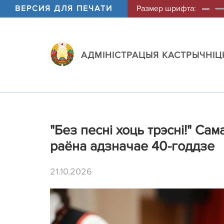
ВЕРСИЯ ДЛЯ ПЕЧАТИ
Размер шрифта:
АДМIНIСТРАЦЫЯ КАСТРЫЧНIЦК
"Без песні хоць трэсні!" С
раёна адзначае 40-годдзе
21.10.2026