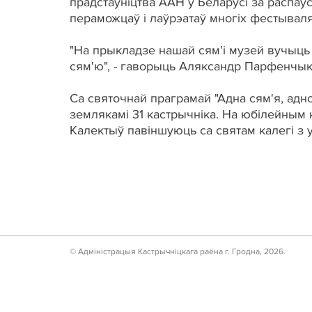
прадстаўніцтва ААН у Беларусі за распа
пераможцаў і лаўрэатаў многіх фестываляў
"На прыкладзе нашай сям'і музей вучыць
сям'ю", - гаворыць Аляксандр Парфенчык
Са святочнай праграмай "Адна сям'я, адн
землякамі 31 кастрычніка. На юбілейным
Калектыў павіншуюць са святам калегі з у
© Адмiнiстрацыя Кастрычнiцкага раёна г. Гродна, 2026.