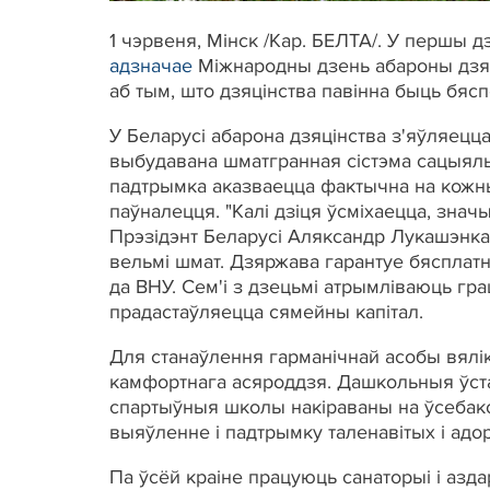
1 чэрвеня, Мінск /Кар. БЕЛТА/. У першы д
адзначае
Міжнародны дзень абароны дзяце
аб тым, што дзяцінства павінна быць бяс
У Беларусі абарона дзяцінства з'яўляец
выбудавана шматгранная сістэма сацыяльн
падтрымка аказваецца фактычна на кожны
паўналецця. "Калі дзіця ўсміхаецца, значы
Прэзідэнт Беларусі Аляксандр Лукашэнка.
вельмі шмат. Дзяржава гарантуе бясплатн
да ВНУ. Сем'і з дзецьмі атрымліваюць г
прадастаўляецца сямейны капітал.
Для станаўлення гарманічнай асобы вялі
камфортнага асяроддзя. Дашкольныя ўста
спартыўныя школы накіраваны на ўсебако
выяўленне і падтрымку таленавітых і адо
Па ўсёй краіне працуюць санаторыі і азда