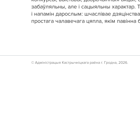
забаўляльны, але і сацыяльны характар. Т
і напамін дарослым: шчаслівае дзяцінства
простага чалавечага цяпла, якім павінна 
© Адмiнiстрацыя Кастрычнiцкага раёна г. Гродна, 2026.