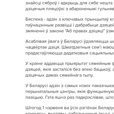
знайсці сяброў і адкрыць для сябе нешта
дзіцячыя пляцоўкі з абароненымі гульня
Бяспека - адзін з ключавых прынцыпаў кл
паўнацэнным развіцці і дабрабыце дзяцей
змяненні ў законе "Аб правах дзіцяці" ўзма
Асаблівая ўвага ў Беларусі ўдзяляецца ш
чацвёртае дзіця. Шматдзетныя сем'і маюц
прадастаўляюцца дадатковыя сацыяльныя 
У краіне аддаецца прыярытэт сямейным ф
дзяцей, якія засталіся без апекі бацько
дзіцячых дамах сямейнага тыпу.
У Беларусі адзін з самых нізкіх паказчык
перынатальныя цэнтры, якія функцыянуюц
пазіцыю. Гэта яшчэ раз падкрэслівае, што
Штогод 1 чэрвеня ва ўсіх рэгіёнах Белар
конкурсы, выставы, дабрачынныя акцыі, с