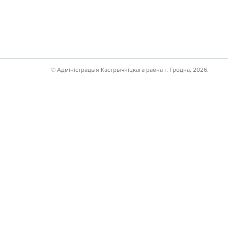
© Адмiнiстрацыя Кастрычнiцкага раёна г. Гродна, 2026.