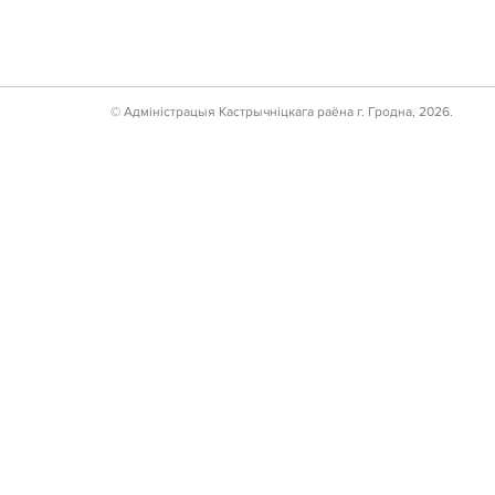
© Адмiнiстрацыя Кастрычнiцкага раёна г. Гродна, 2026.