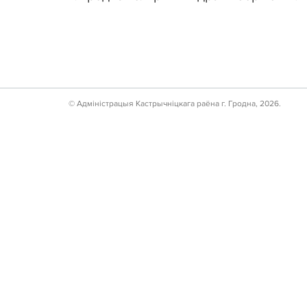
© Адмiнiстрацыя Кастрычнiцкага раёна г. Гродна, 2026.