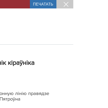
ПЕЧАТАТЬ
к кіраўніка
фонную лінію правядзе
Пятроўна