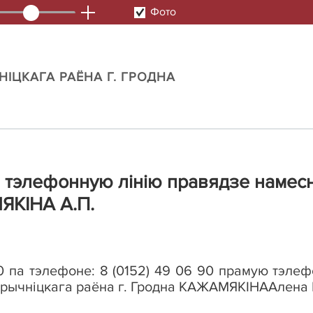
Фото
IЦКАГА РАЁНА Г. ГРОДНА
ю тэлефонную лінію правядзе намесні
ЯКІНА А.П.
00 па тэлефоне: 8 (0152) 49 06 90 прамую тэле
трычніцкага раёна г. Гродна
КАЖАМЯКІНА
Алена 