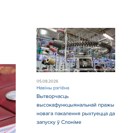
05.08.2026
Навiны рэгiёна
Вытворчасць
высокафункцыянальнай пражы
новага пакалення рыхтуецца да
запуску ў Слоніме