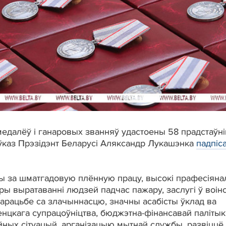
 медалёў і ганаровых званняў удастоены 58 прадстаўні
ўказ Прэзідэнт Беларусі Аляксандр Лукашэнка
падпіс
за шматгадовую плённую працу, высокі прафесіянал
ры выратаванні людзей падчас пажару, заслугі ў воін
барацьбе са злачыннасцю, значны асабісты ўклад ва
цкага супрацоўніцтва, бюджэтна-фінансавай палітыкі
йных сітуацый, арганізацыю мытнай службы, развіццё