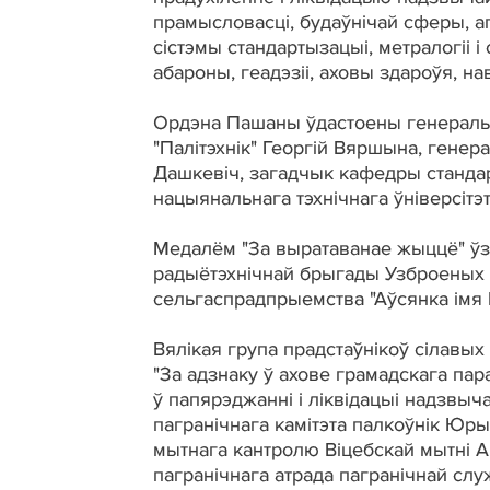
прамысловасці, будаўнічай сферы, а
сістэмы стандартызацыі, метралогіі 
абароны, геадэзіі, аховы здароўя, нав
Ордэна Пашаны ўдастоены генеральн
"Палітэхнік" Георгій Вяршына, гене
Дашкевіч, загадчык кафедры стандар
нацыянальнага тэхнічнага ўніверсітэ
Медалём "За выратаванае жыццё" ўз
радыётэхнічнай брыгады Узброеных 
сельгаспрадпрыемства "Аўсянка імя І
Вялікая група прадстаўнікоў сілавых
"За адзнаку ў ахове грамадскага пара
ў папярэджанні і ліквідацыі надзвыч
пагранічнага камітэта палкоўнік Юр
мытнага кантролю Віцебскай мытні А
пагранічнага атрада пагранічнай сл