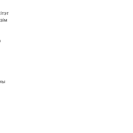
ітэт
зім
а
ены