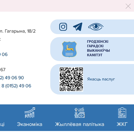
л. Гагарына, 18/2
:
9 06
 67
52) 49 06 90
Якасць паслуг
:
8 (0152) 49 06
0
ці
Эканоміка
Жыллёвая палітыка
ЖКГ