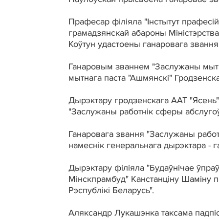
Прафесар філіяла "Інстытут прафесій
грамадзянскай абароны Міністэрства
Коўтун удастоены ганаровага звання 
Ганаровым званнем "Заслужаны мытні
мытнага паста "Ашмянскі" Гродзенск
Дырэктару гродзенскага ААТ "Ясень"
"Заслужаны работнік сферы абслугоў
Ганаровага звання "Заслужаны работн
намеснік генеральнага дырэктара -
Дырэктару філіяла "Будаўнічае ўпра
Мінскпрамбуд" Канстанціну Шаміну 
Рэспублікі Беларусь".
Аляксандр Лукашэнка таксама падпіс