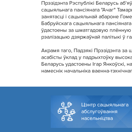
Прэзідэнта Рэспублікі Беларусь аб'
сацыяльнага пансіяната "Ачаг" Тамар
занятасці і сацыяльнай абароне Гом
Бабруйскага сацыяльнага пансіяната 
ўдастоены за шматгадовую плённую п
рэалізацыю дзяржаўнай палітыкі ў г
Акрамя таго, Падзякі Прэзідэнта за
асабісты ўклад у падрыхтоўку высок
Беларусь удастоены Ігар Янкоўскі, н
намеснік начальніка ваенна-тэхнічна
Цэнтр сацыяльнага
абслугоўвання
насельніцтва