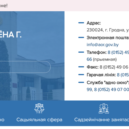
не!
Адрас:
230024, г. Гродна, у
НА Г.
Электронная пошта
info@aor.gov.by
Тэлефон:
8 (0152) 4
66
(прыемная)
Факс:
8 (0152) 49 06
Гарачая лiнiя:
8 (01
Служба "адно окно"
99
,
8 (0152) 49 07 0
но
Сацыяльная сфера
Садзейнічанне занятас