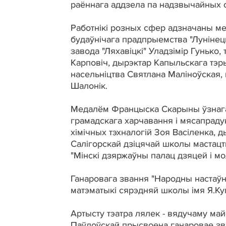
раённага аддзела па надзвычайных 
Работнікі розных сфер адзначаны мед
будаўнічага прадпрыемства "Луніне
завода "Ляхавіцкі" Уладзімір Гунько
Карповіч, дырэктар Капыльскага тэ
насельніцтва Святлана Маліноўская
Шалонік.
Медалём Францыска Скарыны ўзнага
грамадскага харчавання і мясапрадук
хімічных тэхналогій Зоя Васіленка, 
Салігорскай дзіцячай школы мастацт
"Мінскі дзяржаўны палац дзяцей і м
Ганаровага звання "Народны настаўн
матэматыкі сярэдняй школы імя Я.Куп
Артысту тэатра лялек - вядучаму ма
Паўлоўскай прысвоена ганаровае зва