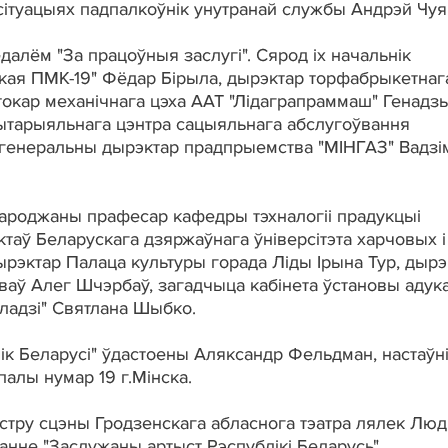
сітуацыях падпалкоўнік унутранай службы Андрэй Чуя
алём "За працоўныя заслугі". Сярод іх начальнік
цкая ПМК-19" Фёдар Бірыла, дырэктар торфабрыкетнаг
, токар механічнага цэха ААТ "Лідаграпраммаш" Генадзь
рытарыяльнага цэнтра сацыяльнага абслугоўвання
, генеральны дырэктар прадпрыемства "МІНГАЗ" Вадзі
роджаны прафесар кафедры тэхналогіі прадукцыі
таў Беларускага дзяржаўнага ўніверсітэта харчовых і
дырэктар Палаца культуры горада Ліды Ірына Тур, дырэ
ваў Алег Шчэрбаў, загадчыца кабінета ўстановы адук
оладзі" Святлана Шыбко.
ік Беларусі" ўдастоены Аляксандр Фельдман, настаўн
алы нумар 19 г.Мінска.
йстру сцэны Гродзенскага абласнога тэатра лялек Люд
нне "Заслужаны артыст Рэспублікі Беларусь".