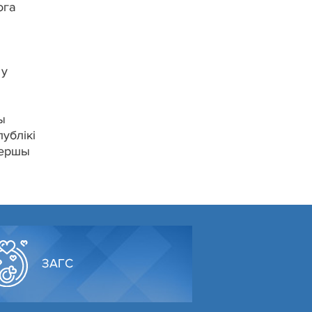
ога
 у
ы
ублікі
першы
ЗАГС