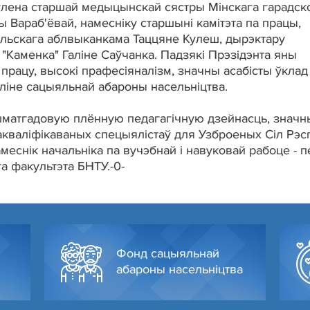
яўлена старшай медыцынскай сястры Мінскага гарадск
ы Вараб'ёвай, намесніку старшыні камітэта па працы,
ельскага аблвыканкама Таццяне Кулеш, дырэктару
"Каменка" Галіне Саўчанка. Падзякі Прэзідэнта яны
рацу, высокі прафесіяналізм, значны асабісты ўклад
аліне сацыяльнай абароны насельніцтва.
 шматгадовую плённую педагагічную дзейнасць, значн
акваліфікаваных спецыялістаў для Узброеных Сіл Рэсп
амеснік начальніка па вучэбнай і навуковай рабоце - 
га факультэта БНТУ.-0-
Фонд сацыяльнай
абароны насельніцтва