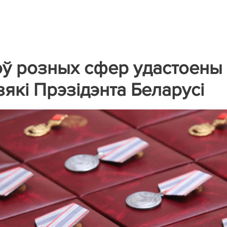
оў розных сфер удастоены
які Прэзідэнта Беларусі