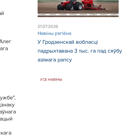
,
ай
21.07.2026
Навiны рэгiёна
 Алег
У Гродзенскай вобласці
ага
падрыхтавана 3 тыс. га пад сяўбу
азімага рапсу
УСЕ НАВІНЫ
ужбе",
дзнаку
жаўнага
рацый
скага