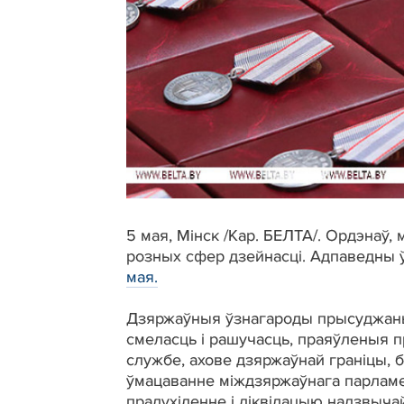
5 мая, Мінск /Кар. БЕЛТА/. Ордэнаў,
розных сфер дзейнасці. Адпаведны 
мая.
Дзяржаўныя ўзнагароды прысуджаны 
смеласць і рашучасць, праяўленыя п
службе, ахове дзяржаўнай граніцы, 
ўмацаванне міждзяржаўнага парламен
прадухіленне і ліквідацыю надзвыча