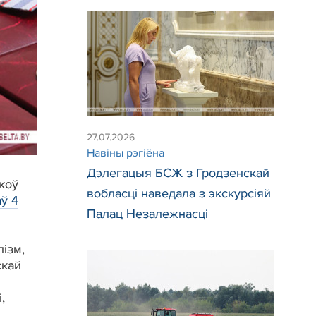
27.07.2026
Навiны рэгiёна
Дэлегацыя БСЖ з Гродзенскай
коў
вобласці наведала з экскурсіяй
аў 4
Палац Незалежнасці
ізм,
скай
,