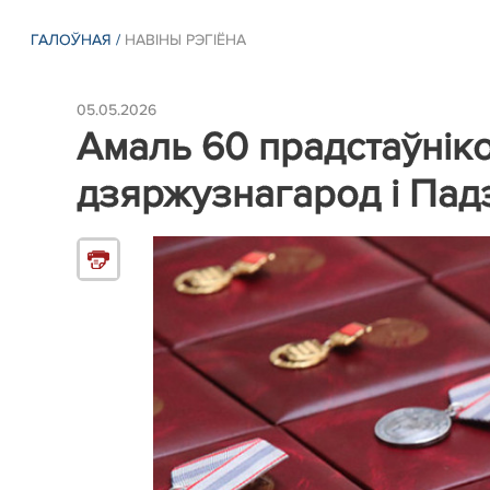
ГАЛОЎНАЯ
/
НАВIНЫ РЭГIЁНА
05.05.2026
Амаль 60 прадстаўнік
дзяржузнагарод і Падз