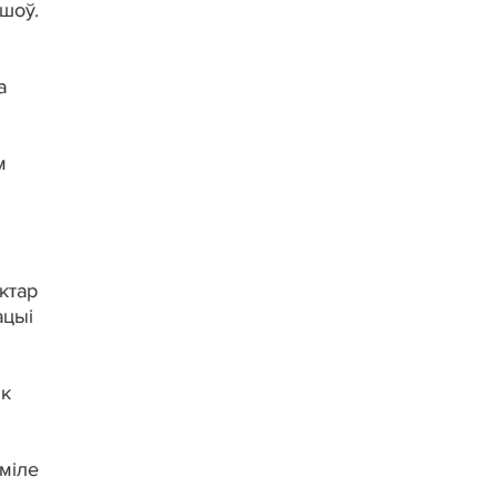
шоў.
а
м
ктар
ацыі
ік
міле