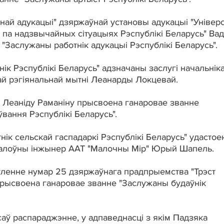
най адукацыі" дзяржаўнай установы адукацыі "Універс
 па надзвычайных сітуацыях Рэспублікі Беларусь" Вад
"Заслужаны работнік адукацыі Рэспублікі Беларусь".
к Рэспублікі Беларусь" адзначаны заслугі начальнік
ай рэгіянальнай мытні Леанарды Локцевай.
 Леаніду Раманіну прысвоена ганаровае званне
вання Рэспублікі Беларусь".
ік сельскай гаспадаркі Рэспублікі Беларусь" удасто
 галоўны інжынер ААТ "Малочны Мір" Юрый Шапель.
ўленне нумар 25 дзяржаўнага прадпрыемства "Трэст
прысвоена ганаровае званне "Заслужаны будаўнік
аў распараджэнне, у адпаведнасці з якім Падзяка