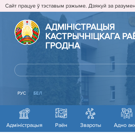
Сайт працуе ў тэставым рэжыме. Дзякуй за разумен
АДМIНIСТРАЦЫЯ
КАСТРЫЧНIЦКАГА РАЁ
ГРОДНА
РУС
БЕЛ
Адміністрацыя
Раён
Звароты
Адно ак