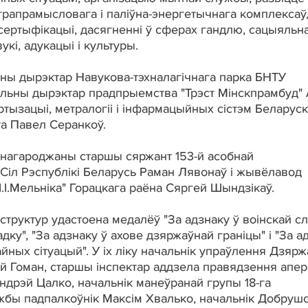
грапрамысловага і паліўна-энергетычнага комплексаў
і сертыфікацыі, дасягненні ў сферах гандлю, сацыяльн
укі, адукацыі і культуры.
ы дырэктар Навукова-тэхналагічнага парка БНТУ
ральны дырэктар прадпрыемства "Трэст Мінскпрамбуд"
тызацыі, метралогіі і інфармацыйных сістэм Беларуск
та Павел Серанкоў.
нагароджаны старшы сяржант 153-й асобнай
Сіл Рэспублікі Беларусь Раман Лявонаў і жывёлавод
.І.Мельніка" Горацкага раёна Сяргей Шындзікаў.
 структур удастоена медалёў "За адзнаку ў воінскай сл
дку", "За адзнаку ў ахове дзяржаўнай граніцы" і "За а
айных сітуацый". У іх ліку начальнік упраўлення Дзяр
ый Гоман, старшы інспектар аддзела правядзення апе
ндрэй Цалко, начальнік манеўранай групы 18-га
ужбы падпалкоўнік Максім Хвалько, начальнік Добруш